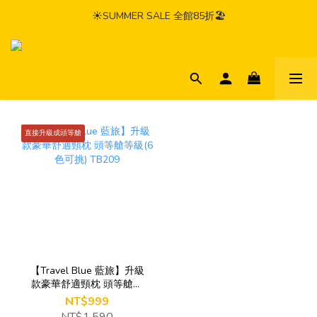
☀️SUMMER SALE 全館85折🏖️
直接升級成頭等艙
【Travel Blue 藍旅】升級
款豪華舒適頸枕 頭等艙等
級(6色可挑) TB209
NT$999
NT$1,590