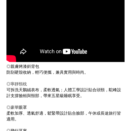
◎
親膚烤漆斜背包
防刮硬殼收納，輕巧便攜，兼具實用與時尚。
◎寧靜頸枕
可拆洗天鵝絨表布，柔軟透氣；人體工學設計貼合頭頸，駝峰設
計支撐臉頰與頸部，帶來五星級睡眠享受。
◎豪華
眼罩
柔軟加厚、透氣舒適，鬆緊帶設計貼合臉部，午休或長途旅行皆
適用。
◎
飛行耳塞