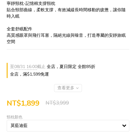
寧靜頸枕-記憶棉支撐頸枕
貼合頸部曲線，柔軟支撐，有效減緩長時間移動的疲憊，讓你隨
時入眠
全套舒眠配件
高質感眼罩與飛行耳塞，隔絕光線與噪音，打造專屬的安靜旅眠
空間
至
08/31 16:00
截止
全店，夏日限定 全館85折
全店，滿$1,599免運
查看更多
NT$1,899
NT$3,999
頸枕顏色