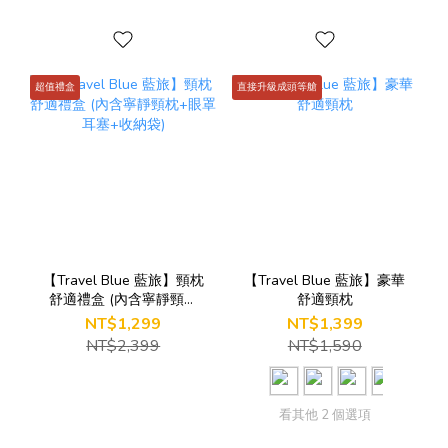
超值禮盒
直接升級成頭等艙
【Travel Blue 藍旅】頸枕
【Travel Blue 藍旅】豪華
舒適禮盒 (內含寧靜頸枕
舒適頸枕
+眼罩耳塞+收納袋)
NT$1,299
NT$1,399
NT$2,399
NT$1,590
看其他 2 個選項