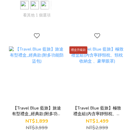
看其他 1 個選項
禮盒升級款
【Travel Blue 藍旅】旅途
【Travel Blue 藍旅】極致
有型禮盒_經典款(附多功能
禮盒組(內含寧靜頸枕、頸
防盜包)
枕收納盒 、豪華眼罩)
NT$1,899
NT$1,499
NT$3,999
NT$2,999