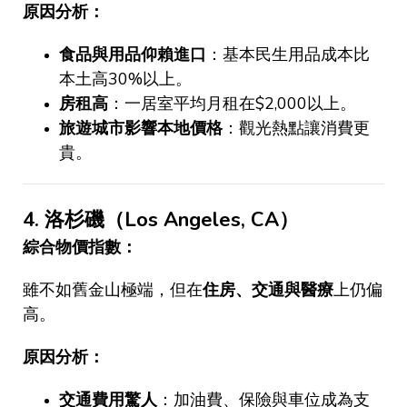
原因分析：
食品與用品仰賴進口
：基本民生用品成本比
本土高
30%
以上。
房租高
：一居室平均月租在
$2,000
以上。
旅遊城市影響本地價格
：觀光熱點讓消費更
貴。
4.
洛杉磯（
Los Angeles, CA
）
綜合物價指數：
雖不如舊金山極端，但在
住房、交通與醫療
上仍偏
高。
原因分析：
交通費用驚人
：加油費、保險與車位成為支