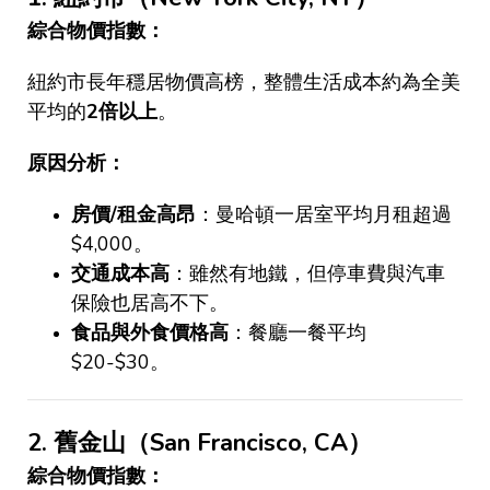
綜合物價指數：
紐約市長年穩居物價高榜，整體生活成本約為全美
平均的
2
倍以上
。
原因分析：
房價
/
租金高昂
：曼哈頓一居室平均月租超過
$4,000
。
交通成本高
：雖然有地鐵，但停車費與汽車
保險也居高不下。
食品與外食價格高
：餐廳一餐平均
$20-$30
。
2.
舊金山（
San Francisco, CA
）
綜合物價指數：