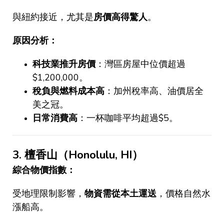
與紐約接近，尤其是
房價高得驚人
。
原因分析：
科技業推升房價
：灣區房屋中位價超過
$1,200,000
。
稅負與燃料成本高
：加州稅率高、油價居全
美之冠。
日常消費高
：一杯咖啡平均超過
$5
。
3.
檀香山（
Honolulu, HI
）
綜合物價指數：
受地理限制影響，
物資需從本土運送
，價格自然水
漲船高。