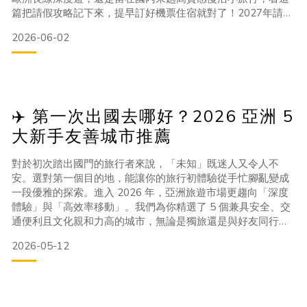
篇把請假攻略記下來，提早訂好機票住宿就對了！2027年請假
大補帖：國定連假一覽表2027 年的請假甜蜜點非常多，包含
2026-06-02
元旦、春節、228、清明、五一、雙十與台灣光復節，只要動
用 2~4 天的特休，就能直接把假期升級為 9 天到 11 天 的長
假！以下為您整理出最精準的請假對
✈️ 第一次出國去哪好？2026 亞洲 5
大新手友善城市推薦
對於初次踏出國門的旅行者來說，「未知」既迷人又令人不
安。選對第一個目的地，能讓你的旅行初體驗從手忙腳亂變成
一段優雅的探索。進入 2026 年，亞洲旅遊市場更趨向「深度
體驗」與「高效率移動」。我們為你精選了 5 個兼具安全、交
通便利且文化親和力高的城市，無論是獨旅還是與好友同行，
都能輕鬆上手。1. 日本｜東京 (Tokyo)：永不退流行的經典首
2026-05-12
選日本一直是台灣人心中「新手村」的第一名。2026 年的東
京，在維持高效秩序的同時，更積極推廣「分散觀光」，讓旅
人能走入巷弄發現更多道地文化。新手友善點：