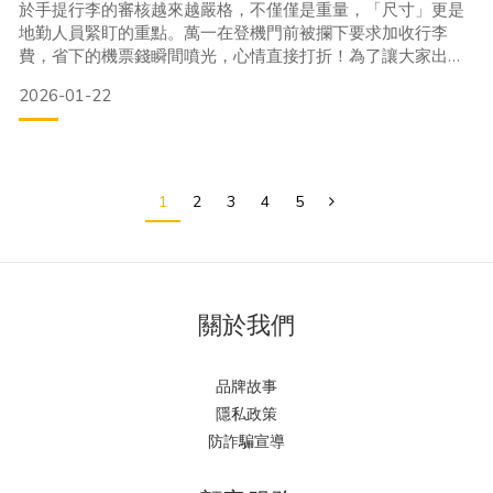
於手提行李的審核越來越嚴格，不僅僅是重量，「尺寸」更是
地勤人員緊盯的重點。萬一在登機門前被攔下要求加收行李
費，省下的機票錢瞬間噴光，心情直接打折！為了讓大家出國
不踩雷，我們整理了 2026 年台灣人最常搭乘的幾家廉航手提
2026-01-22
行李規定。最棒的是，【 Journey 旅行後背包】 簡直是為了廉
航而生的「黃金尺寸」！
航空公司數量限制單件尺寸上限 (公分)總重限制台灣虎航
(Tigera
1
2
3
4
5
關於我們
品牌故事
隱私政策
防詐騙宣導