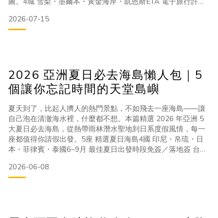
圖。4城 雪梨・墨爾本・黃金海岸・凱恩斯ETA 電子旅行許
可，線上申請9–11月 澳洲春季，最佳旅遊時節NT$30K+ 10
2026-07-15
天背包客預算下限01 出發前必知：簽證、氣候與基本資訊台灣
護照前往澳洲需申請電子旅行許可（ETA，subclass 601），
可透過「AUS ETA」官方
2026 亞洲夏日必去海島懶人包｜5
個讓你忘記時間的天堂島嶼
夏天到了，比起人擠人的熱門景點，不如飛去一座海島——讓
自己泡在清澈海水裡，什麼都不想。本篇精選 2026 年亞洲 5
大夏日必去海島，從熱帶雨林潛水聖地到日系度假風情，每一
座都值得你請假出發。5座 精選夏日海島4國 印尼・帛琉・日
本・菲律賓・泰國6–9月 最佳夏日出發時段免簽／落地簽 台灣
護照均可輕鬆入境01 峇里島，印尼——神明之島的海天一色峇
2026-06-08
里島（Bali）是全球背包客與度假旅客的永恆最愛，夏季（6–9
月）正值乾季，是一年中天氣最穩定、海況最佳的旅遊黃金
期。除了著名的烏魯瓦圖懸崖、梯田稻浪，