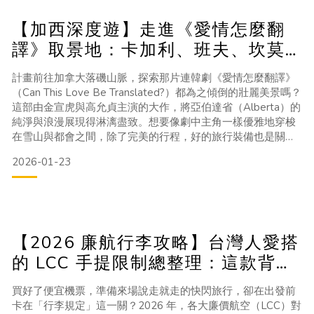
【加西深度遊】走進《愛情怎麼翻
譯》取景地：卡加利、班夫、坎莫
爾全攻略
計畫前往加拿大落磯山脈，探索那片連韓劇《愛情怎麼翻譯》
（Can This Love Be Translated?）都為之傾倒的壯麗美景嗎？
這部由金宣虎與高允貞主演的大作，將亞伯達省（Alberta）的
純淨與浪漫展現得淋漓盡致。想要像劇中主角一樣優雅地穿梭
在雪山與都會之間，除了完美的行程，好的旅行裝備也是關
鍵。本篇將帶你深入走訪這座「落磯山黃金三角」，並分享專
2026-01-23
業的旅行裝備小撇步！1. 卡加利 (Calgary)：通往冒險的現代門
戶卡加利不僅是亞伯達省的交通樞紐，更是劇中都會氛圍的來
源。史蒂芬大道
【2026 廉航行李攻略】台灣人愛搭
的 LCC 手提限制總整理：這款背包
竟能全航線通用？
買好了便宜機票，準備來場說走就走的快閃旅行，卻在出發前
卡在「行李規定」這一關？2026 年，各大廉價航空（LCC）對