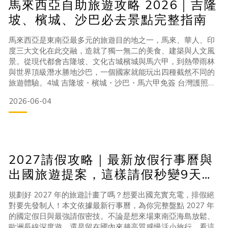
馬來西亞自助旅遊攻略 2026｜吉隆
坡、檳城、沙巴必去景點完整指南
馬來西亞是東南亞最多元的旅遊目的地之一，馬來、華人、印
度三大文化在此交融，造就了獨一無二的美食、建築與人文風
景。從現代都會吉隆坡、文化古城檳城與馬六甲，到熱帶雨林
與世界頂級潛水勝地沙巴，一個國家就能玩出四種截然不同的
旅遊體驗。4城 吉隆坡・檳城・沙巴・馬六甲免簽 台灣護照可
停留 90 天NT$12K 背包客 7 天預算下限全年 各地雨季時間不
2026-06-04
同01 出發前必知：簽證、氣候與基本資訊台灣護照前往馬來西
亞享有免簽證入境，單次最長可停留 90 天，是東南亞少數提
供如此長停留期限的國家，非常適合深度旅遊
2027請假攻略｜最新放假行事曆與
出國旅遊提案，這樣請假秒變9天長
假！
規劃好 2027 年的旅遊計畫了嗎？想要出國充實充電，排假絕
對要先發制人！本文依據最新行事曆，為你完整盤點 2027 年
的國定假日與最強請假密技。不論是想來場東南亞海島放鬆、
歐洲長線深度遊，還是留在國內來趟高質感慢活小旅行，看這