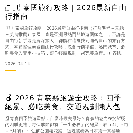
🇹🇭 泰國旅行攻略｜2026最新自由
行指南
🇹🇭 泰國旅行攻略｜2026最新自由行指南（行前準備＋景點
＋美食推薦）泰國一直是亞洲最熱門的旅遊國家之一，不論是
自由行新手還是資深旅人，都能在這裡找到適合自己的旅行方
式。本篇整理泰國自由行攻略，包含行前準備、熱門城市、必
吃美食與實用小技巧，讓你輕鬆規劃一趟完美旅程。✈️ 泰國自
由行行前準備前往 泰國 旅遊前，建議先掌握以下重點：✔ 簽
2026-04-14
證與入境台灣旅客目前多為免簽入境（依官方公告為準），建
議出發前再次確認最新政策。✔ 最佳旅遊時間11月～2月（乾
季）：天氣涼爽，最適合旅遊3月～5月（熱季）：氣溫較
🍎 2026 青森縣旅遊全攻略：四季
絕景、必吃美食、交通規劃懶人包
🗓️ 青森四季旅遊重點：什麼時候去最好？青森的魅力在於鮮明
的四季更迭，每個季節都有「一生必看」的絕景：春（4月下旬
－5月初）： 弘前公園櫻花祭。這裡被譽為日本第一賞櫻勝