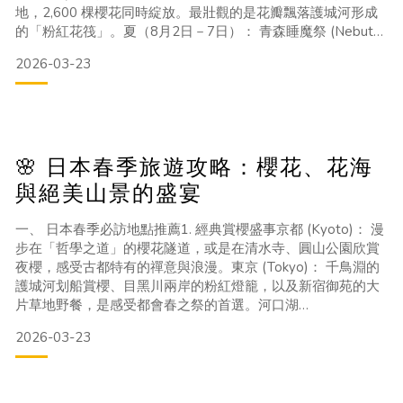
地，2,600 棵櫻花同時綻放。最壯觀的是花瓣飄落護城河形成
的「粉紅花筏」。夏（8月2日－7日）： 青森睡魔祭 (Nebuta
Matsuri)。日本代表性的夏季祭典，巨大的手工燈籠花車在街
2026-03-23
道遊行，震撼的太鼓聲與熱情的舞者絕對讓你熱血沸騰。秋
（10月中旬－11月初）： 奧入瀨溪流與蔦沼。換上紅黃秋裝
的溪流步道宛如仙境；而蔦沼的「朝
🌸 日本春季旅遊攻略：櫻花、花海
與絕美山景的盛宴
一、 日本春季必訪地點推薦1. 經典賞櫻盛事京都 (Kyoto)： 漫
步在「哲學之道」的櫻花隧道，或是在清水寺、圓山公園欣賞
夜櫻，感受古都特有的禪意與浪漫。東京 (Tokyo)： 千鳥淵的
護城河划船賞櫻、目黑川兩岸的粉紅燈籠，以及新宿御苑的大
片草地野餐，是感受都會春之祭的首選。河口湖
(Kawaguchiko)： 這裡能拍下日本最具代表性的構圖——「櫻
2026-03-23
花＋富士山＋五重塔」（新倉山淺間公園）。2. 不止櫻花！春
季限定花海茨城縣 - 國營常陸海濱公園： 4月中旬到5月上旬，
這裡有著名的粉蝶花海，45