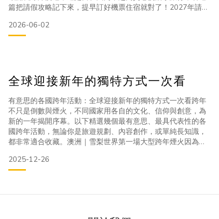
篇把請假攻略記下來，提早訂好機票住宿就對了！2027年請假
大補帖：國定連假一覽表2027 年的請假甜蜜點非常多，包含
2026-06-02
元旦、春節、228、清明、五一、雙十與台灣光復節，只要動
用 2~4 天的特休，就能直接把假期升級為 9 天到 11 天 的長
假！以下為您整理出最精準的請假對
全球迎接新年的獨特方式一次看
有意思的各國跨年活動：全球迎接新年的獨特方式一次看跨年
不只是倒數與煙火，不同國家用各自的文化、信仰與創意，為
新的一年揭開序幕。以下精選幾個最有意思、最具代表性的各
國跨年活動，無論你是旅遊規劃、內容創作，或單純長知識，
都非常適合收藏。澳洲｜雪梨世界第一場大型跨年煙火因為時
區關係，雪梨往往是全球最早迎接新年的大城市之一。地點：
2025-12-26
雪梨港、歌劇院、港灣大橋特色：超大規模煙火＋燈光音樂秀
看點：常被全球媒體直播，被譽為「世界跨年開場白」美國｜
紐約時代廣場水晶球倒數全球最具代表性的跨年畫面之一。亮
點：水晶球從高