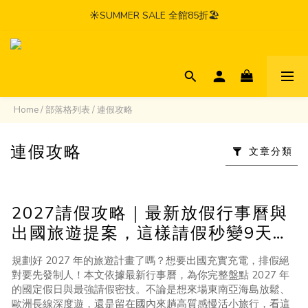
☀️SUMMER SALE 全館85折🏖️
Home
/
部落格列表
/
連假攻略
連假攻略
文章分類
2027請假攻略｜最新放假行事曆與
出國旅遊提案，這樣請假秒變9天長
假！
規劃好 2027 年的旅遊計畫了嗎？想要出國充實充電，排假絕
對要先發制人！本文依據最新行事曆，為你完整盤點 2027 年
的國定假日與最強請假密技。不論是想來場東南亞海島放鬆、
歐洲長線深度遊，還是留在國內來趟高質感慢活小旅行，看這