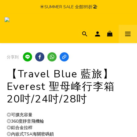
☀️SUMMER SALE 全館85折🏖️
分享到
【Travel Blue 藍旅】
Everest 聖母峰行李箱
20吋/24吋/28吋
◎可擴充容量
◎360度靜音飛機輪
◎鋁合金拉桿
◎內嵌式TSA海關密碼鎖