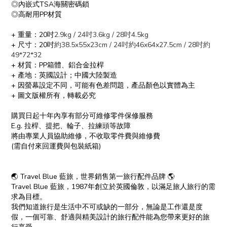
◎內嵌式TSA海關密碼鎖
◎高耐用PP材質
+ 重量：20吋
2.9kg / 24吋
3.6kg / 28吋4.5kg
+ 尺寸：20吋
約38.5x55x23cm / 24吋
約46x64x27.5cm / 28吋約
49*72*32
+ 材質：PP箱體、鋁合金拉桿
+ 產地：英國設計；中國大陸製造
+ 因螢幕設定不同，可能有色差問題，產品顏色以實體為主
+ 圖文版權所有，轉載必究
購買日起十年內享有部分可維修零件保修服務
E.g. 拉桿、提把、輪子、拉練頭等故障
將由專業人員協助維修，不收取零件費與維修費
(需自付來回運費與包裝紙箱)
🌏 Travel Blue 藍旅，世界銷售第一旅行配件品牌 🌎
Travel Blue 藍旅，1987年創立於英國倫敦，以滿足旅人旅行的需
求為目標。
我們知道旅行是生活中不可或缺的一部分，無論是工作還是度
假，一個可靠、舒適與精美設計的旅行配件能為您帶來更好的旅