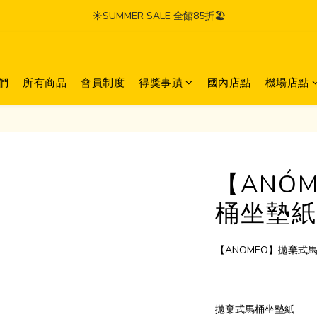
☀️SUMMER SALE 全館85折🏖️
們
所有商品
會員制度
得獎事蹟
國內店點
機場店點
【ANÓ
桶坐墊紙(
【ANOMEO】拋棄式馬桶
拋棄式馬桶坐墊紙