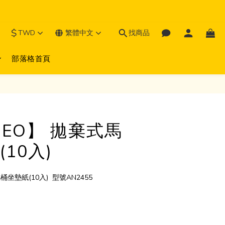
$
TWD
繁體中文
找商品
部落格首頁
MEO】 拋棄式馬
10入)
坐墊紙(10入)  型號AN2455