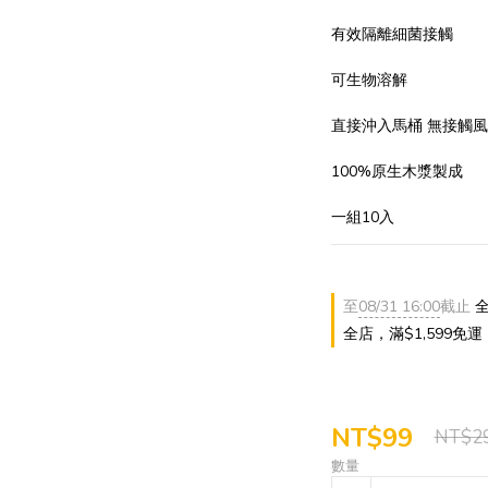
有效隔離細菌接觸
可生物溶解 
直接沖入馬桶 無接觸
100%原生木漿製成
一組10入
至
08/31 16:00
截止
全
全店，滿$1,599免運
NT$99
NT$2
數量