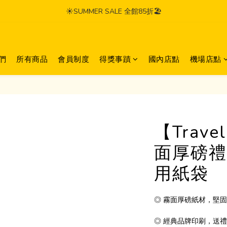
☀️SUMMER SALE 全館85折🏖️
們
所有商品
會員制度
得獎事蹟
國內店點
機場店點
【Trave
面厚磅禮
用紙袋
◎ 霧面厚磅紙材，堅
◎ 經典品牌印刷，送