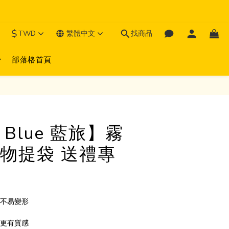
$
TWD
繁體中文
找商品
部落格首頁
l Blue 藍旅】霧
物提袋 送禮專
固不易變形
禮更有質感