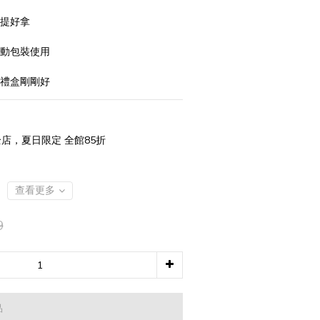
好提好拿
活動包裝使用
款禮盒剛剛好
店，夏日限定 全館85折
查看更多
9
品