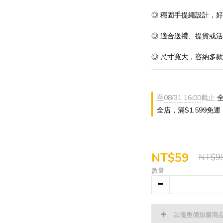
◎ 穩固手提繩設計，
◎ 適合送禮、提貨或
◎ 尺寸寬大，容納多
至
08/31 16:00
截止
全
全店，滿$1,599免運
NT$59
NT$9
數量
以優惠價加購商