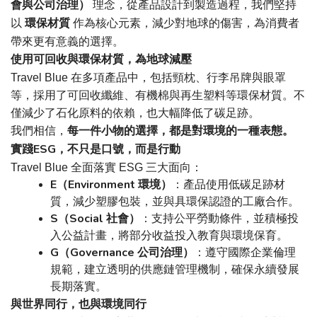
會與公司治理）
理念，從產品設計到製造過程，我們堅持
以
環保材質
作為核心元素，減少對地球的傷害，為消費者
帶來更有意義的選擇。
使用可回收與環保材質，為地球減壓
Travel Blue
在多項產品中，包括頸枕、行李吊牌與眼罩
等，採用了可回收纖維、有機棉與再生塑料等環保材質。不
僅減少了石化原料的依賴，也大幅降低了碳足跡。
每一件小物的選擇，都是對環境的一種表態。
我們相信，
ESG
實踐
，不只是口號，而是行動
Travel Blue
全面落實
ESG
三大面向：
E
Environment
（
環境）
：產品使用低碳足跡材
質，減少塑膠包裝，並與具環保認證的工廠合作。
S
Social
（
社會）
：支持公平勞動條件，並積極投
入公益計畫，將部分收益投入教育與環境保育。
G
Governance
（
公司治理）
：遵守國際企業倫理
規範，建立透明的供應鏈管理機制，確保永續發展
長期落實。
與世界同行，也與環境同行