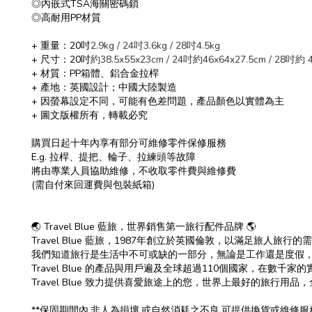
◎內嵌式TSA海關密碼鎖
◎高耐用PP材質
+ 重量：20吋
2.9kg / 24吋
3.6kg / 28吋4.5kg
+ 尺寸：20吋
約38.5x55x23cm / 24吋
約46x64x27.5cm / 28吋約 4
+ 材質：PP箱體、鋁合金拉桿
+ 產地：英國設計；中國大陸製造
+ 因螢幕設定不同，可能有色差問題，產品顏色以實體為主
+ 圖文版權所有，轉載必究
購買日起十年內享有部分可維修零件保修服務
E.g. 拉桿、提把、輪子、拉練頭等故障
將由專業人員協助維修，不收取零件費與維修費
(需自付來回運費與包裝紙箱)
🌏 Travel Blue 藍旅，世界銷售第一旅行配件品牌 🌎
Travel Blue 藍旅，1987年創立於英國倫敦，以滿足旅人旅行
我們知道旅行是生活中不可或缺的一部分，無論是工作還是度假
Travel Blue 的產品與用戶遍及全球超過110個國家，在數千家
Travel Blue 致力提供喜愛旅途上的您，世界上最好的旅行用
**保固期間內,非人為損壞,或自然消耗之不良,可提供換貨或維修服