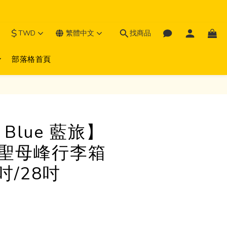
$
TWD
繁體中文
找商品
部落格首頁
l Blue 藍旅】
st 聖母峰行李箱
吋/28吋