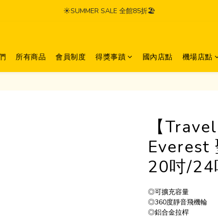
☀️SUMMER SALE 全館85折🏖️
們
所有商品
會員制度
得獎事蹟
國內店點
機場店點
【Trave
Evere
20吋/24
◎可擴充容量
◎360度靜音飛機輪
◎鋁合金拉桿