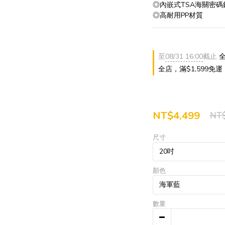
◎內嵌式TSA海關密碼
◎高耐用PP材質
至
08/31 16:00
截止
全
全店，滿$1,599免運
NT$4,499
NT$
尺寸
顏色
數量