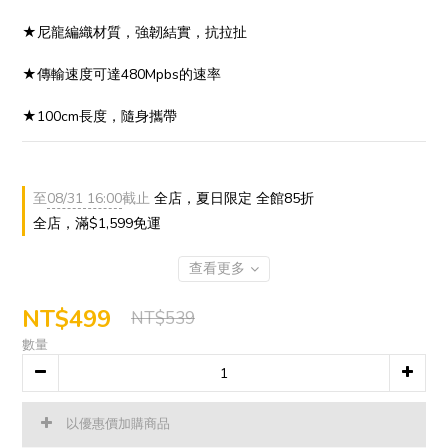
★尼龍編織材質，強韌結實，抗拉扯
★傳輸速度可達480Mpbs的速率
★100cm長度，隨身攜帶
至
08/31 16:00
截止
全店，夏日限定 全館85折
全店，滿$1,599免運
查看更多
NT$499
NT$539
數量
以優惠價加購商品