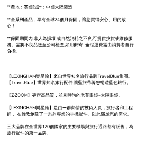
**產地：英國設計；中國大陸製造
**全系列產品，享有全球24個月保固，讓您買得安心、用的放
心！
**保固期間內,非人為損壞,或自然消耗之不良,可提供換貨或維修服
務。需將不良品送至公司檢查,如用郵寄~全程運費需由消費者自行
負擔。
【LEXINGHAM樂星翰】來自世界知名旅行品牌TravelBlue集團。
【TravelBlue】世界知名旅行配件,讓藍旅帶著您暢遊藍色旅行。
【Z·ZOOM】專營高品質，並且時尚的老花眼鏡~太陽眼鏡。
【LEXINGHAM樂星翰】是由一群熱情的技術人員，旅行者和工程
師， 在倫敦創建了一系列專業的手機配件。以此滿足您的需求。
三大品牌在全世界120個國家的主要機場與旅行通路都有販售，為
旅行配件的第一品牌。