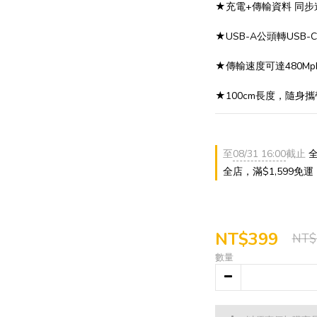
★充電+傳輸資料 同
★USB-A公頭轉USB-
★傳輸速度可達480Mp
★100cm長度，隨身攜
至
08/31 16:00
截止
全
全店，滿$1,599免運
NT$399
NT$
數量