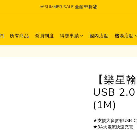
☀️SUMMER SALE 全館85折🏖️
們
所有商品
會員制度
得獎事蹟
國內店點
機場店點
【樂星翰】
USB 2
(1M)
★支援大多數有USB-
★3A大電流快速充電