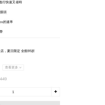
步進行快速又省時
C接頭
bs的速率
帶
店，夏日限定 全館85折
查看更多
449