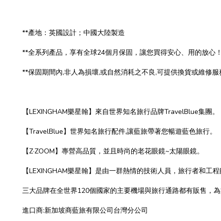
**產地：英國設計；中國大陸製造
**全系列產品，享有全球24個月保固，讓您買得安心、用的放心
**保固期間內,非人為損壞,或自然消耗之不良,可提供換貨或維修
【LEXINGHAM樂星翰】來自世界知名旅行品牌TravelBlue集團。
【TravelBlue】世界知名旅行配件,讓藍旅帶著您暢遊藍色旅行。
【Z·ZOOM】專營高品質，並且時尚的老花眼鏡~太陽眼鏡。
【LEXINGHAM樂星翰】是由一群熱情的技術人員，旅行者和
三大品牌在全世界120個國家的主要機場與旅行通路都有販售，
進口商:新加坡商藍旅有限公司台灣分公司