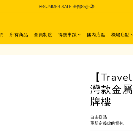
☀️SUMMER SALE 全館85折🏖️
們
所有商品
會員制度
得獎事蹟
國內店點
機場店點
【Trave
灣款金屬
牌樓
自由拼貼
重新定義你的背包