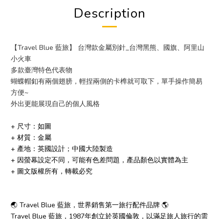
Description
【Travel Blue 藍旅】 台灣款金屬別針_台灣黑熊、國旗、阿里山
小火車
多款臺灣特色代表物
蝴蝶帽釦有兩個翅膀，
輕捏兩側的卡榫就可取下，單手操作簡易
方便~
外出更能展現自己的個人風格
+ 尺寸：如圖
+ 材質：金屬
+ 產地：英國設計；中國大陸製造
+ 因螢幕設定不同，可能有色差問題，產品顏色以實體為主
+ 圖文版權所有，轉載必究
🌏 Travel Blue 藍旅，世界銷售第一旅行配件品牌 🌎
Travel Blue 藍旅，1987年創立於英國倫敦，以滿足旅人旅行的需