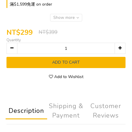
滿$1,599免運 on order
Show more
NT$299
NT$399
Quantity
ADD TO CART
Add to Wishlist
Shipping &
Customer
Description
Payment
Reviews