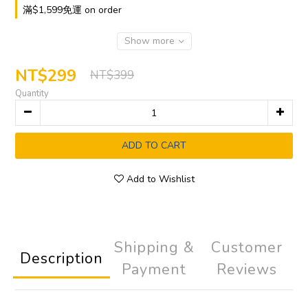
滿$1,599免運 on order
Show more
NT$299
NT$399
Quantity
ADD TO CART
Add to Wishlist
Shipping &
Customer
Description
Payment
Reviews