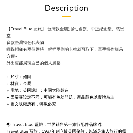
Description
【Travel Blue 藍旅】 台灣款金屬別針_國旗、中正紀念堂、慈恩
堂
多款臺灣特色代表物
蝴蝶帽釦有兩個翅膀，
輕捏兩側的卡榫就可取下，單手操作簡易
方便~
外出更能展現自己的個人風格
+ 尺寸：如圖
+ 材質：金屬
+ 產地：英國設計；中國大陸製造
+ 因螢幕設定不同，可能有色差問題，產品顏色以實體為主
+ 圖文版權所有，轉載必究
🌏 Travel Blue 藍旅，世界銷售第一旅行配件品牌 🌎
Travel Blue 藍旅，1987年創立於英國倫敦，以滿足旅人旅行的需