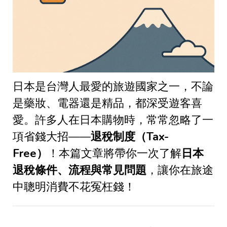
日本是台灣人最愛的旅遊國家之一，不論
是藥妝、電器還是精品，都深受遊客喜
愛。許多人在日本購物時，常常忽略了一
項省錢大招
——
退稅制度（
Tax-
Free
）
！本篇文章將帶你一次了解
日本
退稅條件、流程與常見問題
，讓你在旅途
中聰明消費不花冤枉錢！