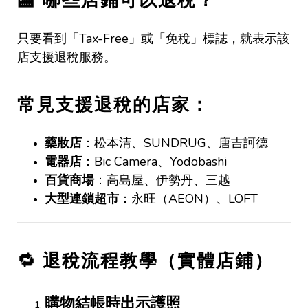
🏬
哪些店鋪可以退稅？
只要看到「
Tax-Free
」或「免稅」標誌，就表示該
店支援退稅服務。
常見支援退稅的店家：
藥妝店
：松本清、
SUNDRUG
、唐吉訶德
電器店
：
Bic Camera
、
Yodobashi
百貨商場
：高島屋、伊勢丹、三越
大型連鎖超市
：永旺（
AEON
）、
LOFT
🔁
退稅流程教學（實體店鋪）
購物結帳時出示護照