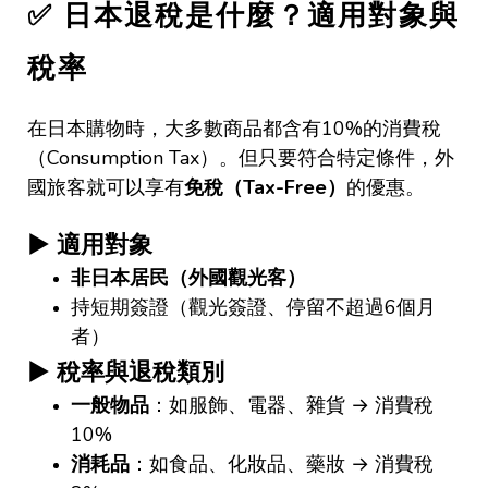
✅
日本退稅是什麼？適用對象與
稅率
在日本購物時，大多數商品都含有
10%
的消費稅
（
Consumption Tax
）。但只要符合特定條件，外
國旅客就可以享有
免稅（
Tax-Free
）
的優惠。
▶
適用對象
非日本居民（外國觀光客）
持短期簽證（觀光簽證、停留不超過
6
個月
者）
▶
稅率與退稅類別
一般物品
：如服飾、電器、雜貨
→
消費稅
10%
消耗品
：如食品、化妝品、藥妝
→
消費稅