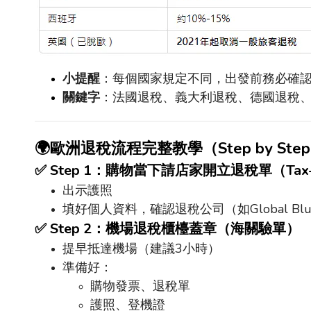
小提醒
：每個國家規定不同，出發前務必確
關鍵字
：法國退稅、義大利退稅、德國退稅
🌍
歐洲退稅流程完整教學（
Step by Step
✅
Step 1
：購物當下請店家開立退稅單（
Tax
出示護照
填好個人資料，確認退稅公司（如
Global Blu
✅
Step 2
：機場退稅櫃檯蓋章（海關驗單）
提早抵達機場（建議
3
小時）
準備好：
購物發票、退稅單
護照、登機證