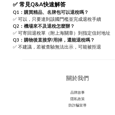
✅
常見
Q&A
快速解答
Q1
：購買精品、名牌包可以退稅嗎？
✅
可以，只要達到該國門檻並完成退稅手續
Q2
：機場來不及退稅怎麼辦？
✅
可寄回退稅單（附上海關章）到指定信封地址
Q3
：購物後直接穿
/
用掉，還能退稅嗎？
✅
不建議，若被查驗無法出示，可能被拒退
關於我們
品牌故事
隱私政策
防詐騙宣導