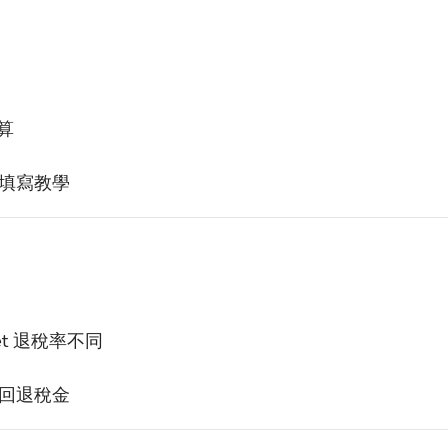
算
填寫教學
et
退稅率不同
回退稅金