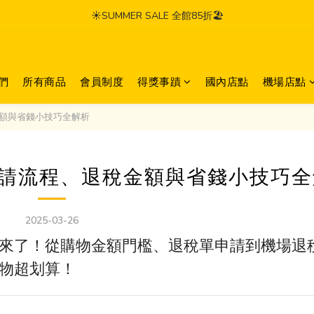
☀️SUMMER SALE 全館85折🏖️
們
所有商品
會員制度
得獎事蹟
國內店點
機場店點
金額與省錢小技巧全解析
｜申請流程、退稅金額與省錢小技巧
2025-03-26
來了！從購物金額門檻、退稅單申請到機場退
物超划算！