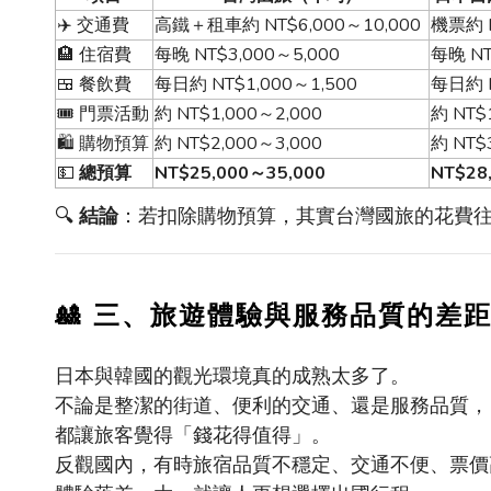
✈️
交通費
高鐵＋租車約
NT$6,000
～
10,000
機票約
🏨
住宿費
每晚
NT$3,000
～
5,000
每晚
NT
🍱
餐飲費
每日約
NT$1,000
～
1,500
每日約
🎟️
門票活動
約
NT$1,000
～
2,000
約
NT$1
🛍️
購物預算
約
NT$2,000
～
3,000
約
NT$3
💵
總預算
NT$25,000
～
35,000
NT$28
🔍
結論
：若扣除購物預算，其實台灣國旅的花費
🎎
三、旅遊體驗與服務品質的差
日本與韓國的觀光環境真的成熟太多了。
不論是整潔的街道、便利的交通、還是服務品質，
都讓旅客覺得「錢花得值得」。
反觀國內，有時旅宿品質不穩定、交通不便、票價