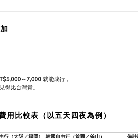
增加
。
T$5,000
～
7,000
就能成行，
見得比台灣貴。
費用比較表（以五天四夜為例）
由行（大阪／福岡）
韓國自由行（首爾／釜山）
備註