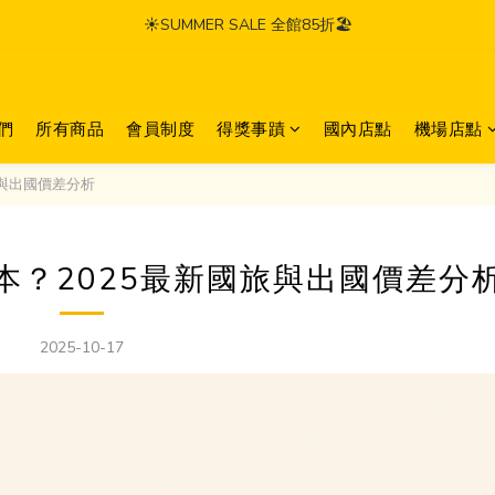
☀️SUMMER SALE 全館85折🏖️
們
所有商品
會員制度
得獎事蹟
國內店點
機場店點
旅與出國價差分析
本？2025最新國旅與出國價差分
2025-10-17