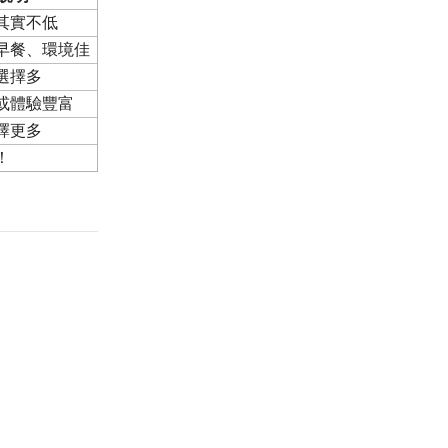
其實不低
早餐、環境佳
選擇多
或體驗豐富
擇更多
！