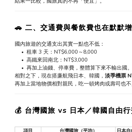
結果一比較，國旅真的不再「便宜」。
🚗
二、交通費與餐飲費也在默默
國內旅遊的交通支出其實一點也不低：
租車
3
天：
NT$6,000
～
8,000
高鐵來回南北：
NT$3,000
再加上油錢、停車費，整體算下來不輸出國
相對之下，現在搭廉航飛日本、韓國，
淡季機票
N
再加上當地物價相對親民，吃一頓烤肉或壽司也不
vs
💰
台灣國旅
日本／韓國自由行
項目
台灣國旅（平均）
日本自