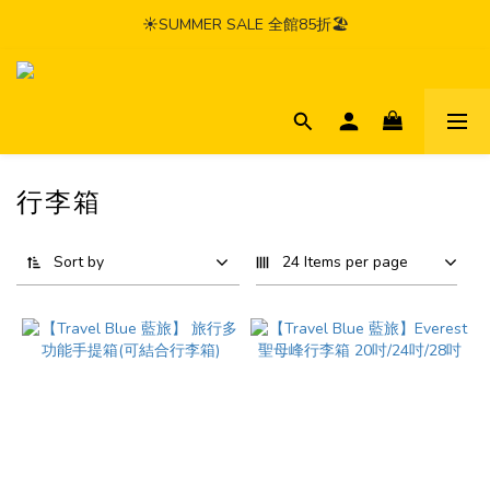
☀️SUMMER SALE 全館85折🏖️
行李箱
Sort by
24 Items per page