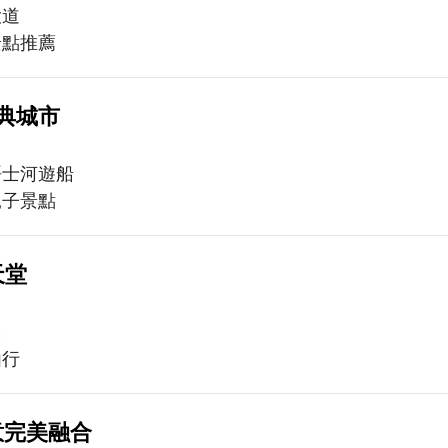
大道
景點推薦
典城市
晤士河遊船
親子景點
天堂
島
由行
意完美融合