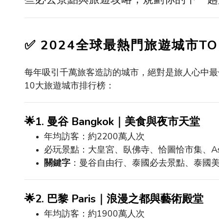
✅
2024
全球最熱門旅遊城市
TO
每年吸引千萬旅客造訪的城市，絕對是旅人心中最
10
大旅遊城市排行榜：
🌟
1.
曼谷
Bangkok
｜美食與夜市天堂
年均訪客：約
2200
萬人次
必玩景點：大皇宮、臥佛寺、恰圖恰市集、
A
關鍵字
：曼谷自由行、泰國必去景點、泰國
🌟
2.
巴黎
Paris
｜浪漫之都與藝術殿堂
年均訪客：約
1900
萬人次