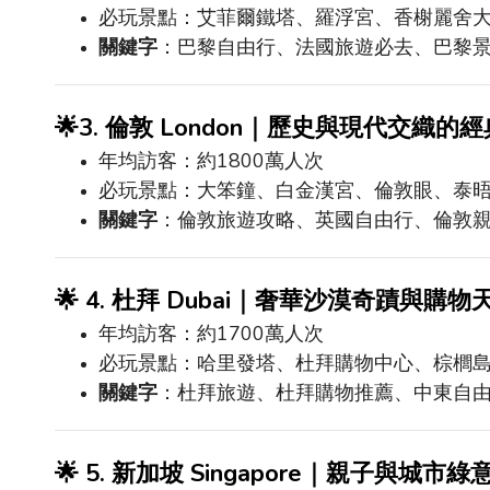
必玩景點：艾菲爾鐵塔、羅浮宮、香榭麗舍
關鍵字
：巴黎自由行、法國旅遊必去、巴黎
🌟
3.
倫敦
London
｜歷史與現代交織的經
年均訪客：約
1800
萬人次
必玩景點：大笨鐘、白金漢宮、倫敦眼、泰
關鍵字
：倫敦旅遊攻略、英國自由行、倫敦
🌟
4.
杜拜
Dubai
｜奢華沙漠奇蹟與購物
年均訪客：約
1700
萬人次
必玩景點：哈里發塔、杜拜購物中心、棕櫚
關鍵字
：杜拜旅遊、杜拜購物推薦、中東自
🌟
5.
新加坡
Singapore
｜親子與城市綠