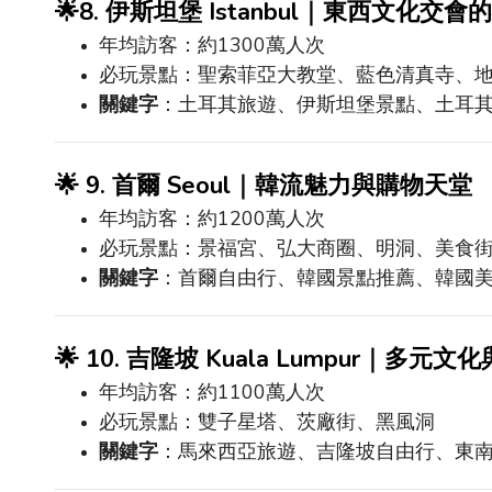
🌟
8.
伊斯坦堡
Istanbul
｜東西文化交會的
年均訪客：約
1300
萬人次
必玩景點：聖索菲亞大教堂、藍色清真寺、
關鍵字
：土耳其旅遊、伊斯坦堡景點、土耳
🌟
9.
首爾
Seoul
｜韓流魅力與購物天堂
年均訪客：約
1200
萬人次
必玩景點：景福宮、弘大商圈、明洞、美食
關鍵字
：首爾自由行、韓國景點推薦、韓國
🌟
10.
吉隆坡
Kuala Lumpur
｜多元文化
年均訪客：約
1100
萬人次
必玩景點：雙子星塔、茨廠街、黑風洞
關鍵字
：馬來西亞旅遊、吉隆坡自由行、東